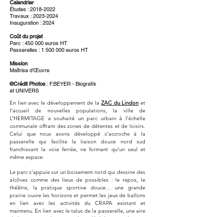
Calendrier
Études : 2018-2022
Travaux : 2023-2024
Inauguration : 2024
Coût du projet
Parc : 450 000 euros HT
Passerelles : 1 500 000 euros HT
Mission
Maîtrise d’Œuvre
©Crédit Photos
: F.BEYER - Biografik
et UNIVERS
En lien avec le développement de la
ZAC du Lindon
et
l’accueil de nouvelles populations, la ville de
L’HERMITAGE a souhaité un parc urbain à l’échelle
communale offrant des zones de détentes et de loisirs.
Celui que nous avons développé s’accroche à la
passerelle qui facilite la liaison douce nord sud
franchissant la voie ferrée, ne formant qu’un seul et
même espace.
Le parc s’appuie sur un boisement nord qui dessine des
alcôves comme des lieux de possibles : le repos, le
théâtre, la pratique sportive douce… une grande
prairie ouvre les horizons et permet les jeux de ballons
en lien avec les activités du CRAPA existant et
maintenu. En lien avec le talus de la passerelle, une aire