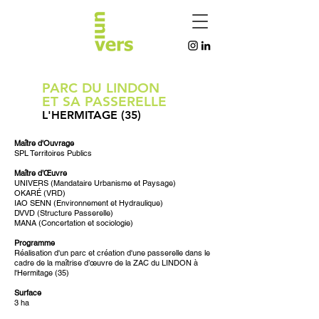
PARC DU LINDON
ET SA PASSERELLE
L'HERMITAGE (35)
Maître d'Ouvrage
SPL Territoires Publics
Maître d’
Œuvre
UNIVERS (Mandataire Urbanisme et Paysage)
OKARÉ (VRD)
IAO SENN (Environnement et Hydraulique)
DVVD (Structure Passerelle)
MANA (Concertation et sociologie)
Programme
Réalisation d'un parc et création d'une passerelle dans le
cadre de la maîtrise d’œuvre de la ZAC du LINDON à
l'Hermitage (35)
Surface
3 ha