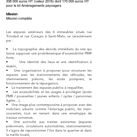
338 000 euros HT (valeur 2016) dont 170 000 euros HT
pour le lot Aménagements paysagers
Mission
Mission complète
Les espaces extérieurs des 6 immeubles situés rue
Trinidad et rue Curaçao à Saint-Malo, se caractérisent
par :
• La topographie des abords immédiats du site qui
laisse supposer une problématique d’accessibilité PMR
forte,
• Une identité des lieux et une identification à
établir,
• Une organisation à proposer pour structurer les
espaces avec les stationnements des véhicules, les
cheminements piétons, les accès pompiers, le
fonctionnement de la répurgation,
• Le traitement des espaces publics à requalifier,
• Les accessibilités et les usages à privilégier (accès
PMR / poussettes / jeunes enfants / cycles / personnes
âgées…),
• Une image plus contemporaine à proposer avec des
mobiliers urbains comme l’éclairage public, les main-
courantes, tout en restant dans une enveloppe de
travaux convenue,
• Une accroche aux trames existantes (espaces
piétonniers, circulations automobiles, stationnements).
Il s’agira de repositionner l’ilot dans le quartier et dans
la maille locale,